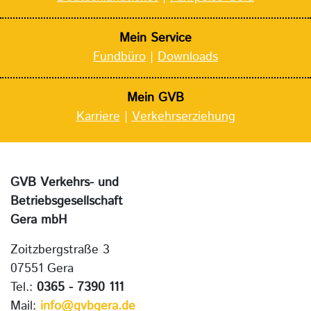
Mein Service
Fundbüro
|
Downloads
Mein GVB
Karriere
|
Verkehrserziehung
GVB Verkehrs- und
Betriebsgesellschaft
Gera mbH
Zoitzbergstraße 3
07551 Gera
Tel.:
0365 - 7390 111
Mail:
info@gvbgera.de