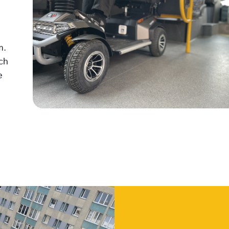
m.
ch
e