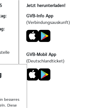
5
Jetzt herunterladen!
tag:
GVB-Info App
(Verbindungsauskunft)
ag:
telle
GVB-Mobil App
(Deutschlandticket)
g
a.de
in besseres
eln. Diese