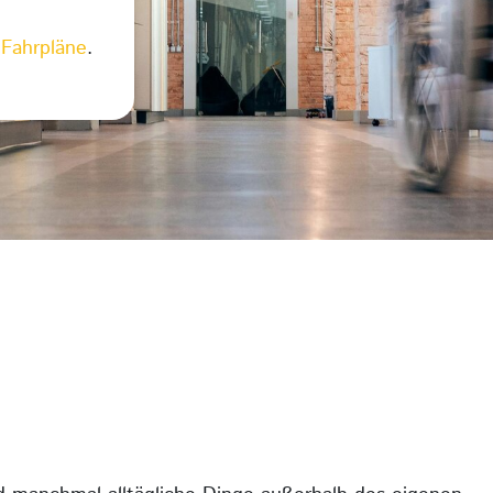
e
Fahrpläne
.