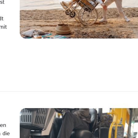
st
dt
mit
nen
 die