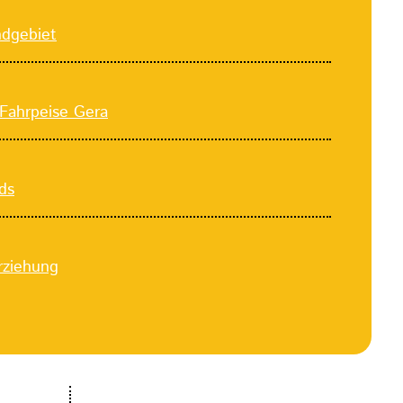
dgebiet
Fahrpeise Gera
ds
rziehung