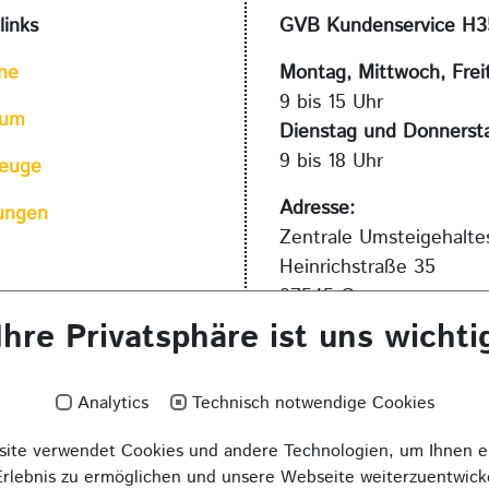
links
GVB Kundenservice H3
ne
Montag, Mittwoch, Frei
9 bis 15 Uhr
eum
Dienstag und Donnerst
9 bis 18 Uhr
zeuge
Adresse:
ungen
Zentrale Umsteigehaltes
Heinrichstraße 35
07545 Gera
Ihre Privatsphäre ist uns wichti
Kontakt:
0365 - 7390 111
kundenservice@gvbger
Analytics
Technisch notwendige Cookies
ite verwendet Cookies und andere Technologien, um Ihnen e
Erlebnis zu ermöglichen und unsere Webseite weiterzuentwick