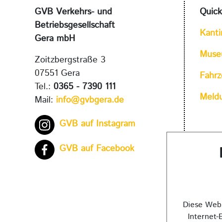
GVB Verkehrs- und
Quick
Betriebsgesellschaft
Kanti
Gera mbH
Mus
Zoitzbergstraße 3
07551 Gera
Fahr
Tel.:
0365 - 7390 111
Meld
Mail:
info@gvbgera.de
GVB auf Instagram
GVB auf Facebook
Diese Webs
Internet-