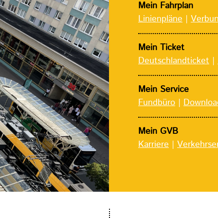
Mein Fahrplan
Linienpläne
|
Verbun
Mein Ticket
Deutschlandticket
|
Mein Service
Fundbüro
|
Downloa
Mein GVB
Karriere
|
Verkehrse